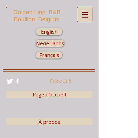
Golden Lion B&B
Bouillon, Belgium
English
Nederlands
Français
Follow Us!!!
Page d'accueil
À propos