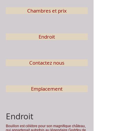
Chambres et prix
Endroit
Contactez nous
Emplacement
Endroit
Bouillon est célèbre pour son magnifique château,
qui appartenait autrefois au légendaire Godrfey de